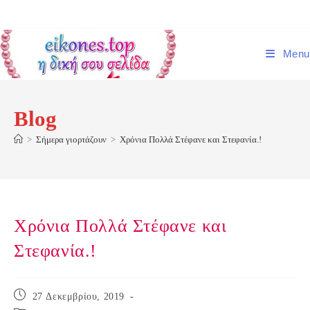
Skip
to
content
Menu
Blog
>
Σήμερα γιορτάζουν
>
Χρόνια Πολλά Στέφανε και Στεφανία.!
Χρόνια Πολλά Στέφανε και
Στεφανία.!
Post
27 Δεκεμβρίου, 2019
published: