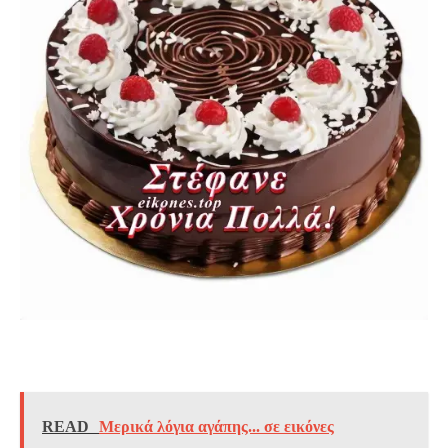
READ
Μερικά λόγια αγάπης... σε εικόνες