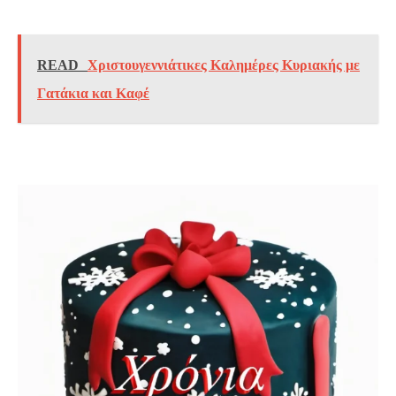
READ
Χριστουγεννιάτικες Καλημέρες Κυριακής με
Γατάκια και Καφέ