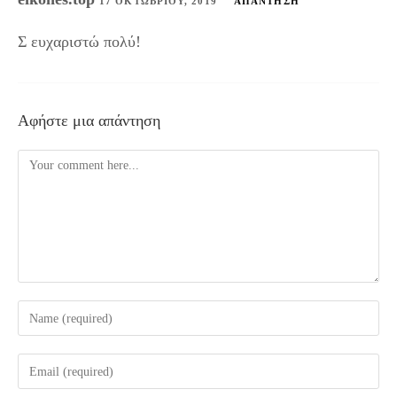
17 ΟΚΤΩΒΡΊΟΥ, 2019
ΑΠΆΝΤΗΣΗ
Σ ευχαριστώ πολύ!
Αφήστε μια απάντηση
Comment
Enter
your
name
Enter
or
your