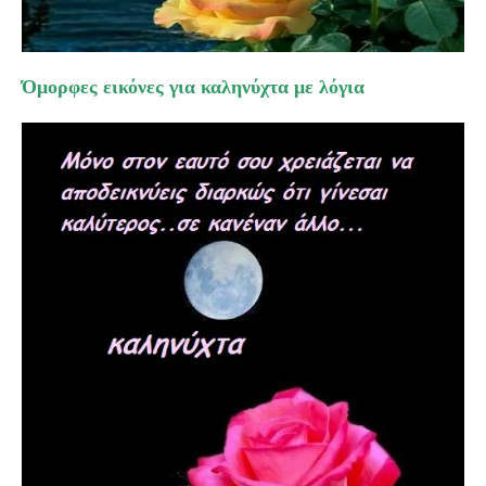
Όμορφες εικόνες για
καληνύχτα
με λόγια