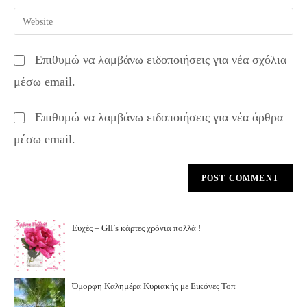
username
email
Enter
to
address
your
comment
to
website
Επιθυμώ να λαμβάνω ειδοποιήσεις για νέα σχόλια
comment
URL
μέσω email.
(optional)
Επιθυμώ να λαμβάνω ειδοποιήσεις για νέα άρθρα
μέσω email.
Ευχές – GIFs κάρτες χρόνια πολλά !
Όμορφη Καλημέρα Κυριακής με Εικόνες Τοπ