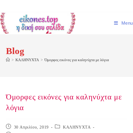
Skip
to
content
Menu
Blog
>
ΚΑΛΗΝΥΧΤΑ
>
Όμορφες εικόνες για καληνύχτα με λόγια
Όμορφες εικόνες για καληνύχτα με
λόγια
Post
Post
30 Απριλίου, 2019
ΚΑΛΗΝΥΧΤΑ
published:
category: