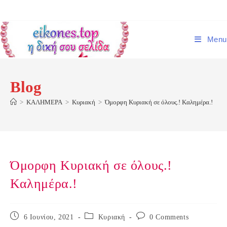
Skip
to
content
Menu
Blog
>
ΚΑΛΗΜΕΡΑ
>
Κυριακή
>
Όμορφη Κυριακή σε όλους.! Καλημέρα.!
Όμορφη Κυριακή σε όλους.!
Καλημέρα.!
Post
Post
Post
6 Ιουνίου, 2021
Κυριακή
0 Comments
published:
category:
comments: