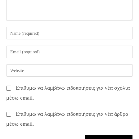
Enter
your
name
Enter
or
your
username
email
Enter
to
address
your
comment
to
website
Επιθυμώ να λαμβάνω ειδοποιήσεις για νέα σχόλια
comment
URL
μέσω email.
(optional)
Επιθυμώ να λαμβάνω ειδοποιήσεις για νέα άρθρα
μέσω email.