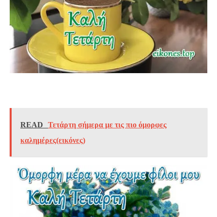
READ
Τετάρτη σήμερα με τις πιο όμορφες
καλημέρες(εικόνες)