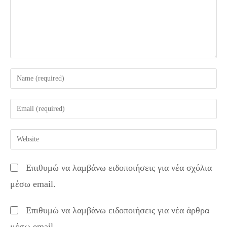
Enter
your
name
Enter
or
your
username
email
Enter
to
address
your
comment
to
website
Επιθυμώ να λαμβάνω ειδοποιήσεις για νέα σχόλια
comment
URL
μέσω email.
(optional)
Επιθυμώ να λαμβάνω ειδοποιήσεις για νέα άρθρα
μέσω email.