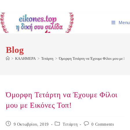
Skip
to
content
Menu
Blog
>
ΚΑΛΗΜΕΡΑ
>
Τετάρτη
>
Όμορφη Τετάρτη να Έχουμε Φίλοι μου με Εικ
Όμορφη Τετάρτη να Έχουμε Φίλοι
μου με Εικόνες Τοπ!
Post
Post
Post
9 Οκτωβρίου, 2019
Τετάρτη
0 Comments
published:
category:
comments: