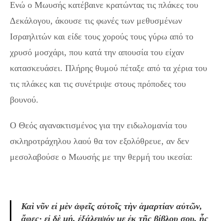
Ενώ ο Μωυσής κατέβαινε κρατώντας τις πλάκες του
Δεκάλογου, άκουσε τις φωνές των μεθυσμένων
Ισραηλιτών και είδε τους χορούς τους γύρω από το
χρυσό μοσχάρι, που κατά την απουσία του είχαν
κατασκευάσει. Πλήρης θυμού πέταξε από τα χέρια του
τις πλάκες και τις συνέτριψε στους πρόποδες του
βουνού.
Ο Θεός αγανακτισμένος για την ειδωλομανία του
σκληροτράχηλου λαού θα τον εξολόθρευε, αν δεν
μεσολαβούσε ο Μωυσής με την θερμή του ικεσία:
Καὶ νῦν εἰ μὲν ἀφεῖς αὐτοῖς τὴν ἁμαρτίαν αὐτῶν,
ἄφες· εἰ δὲ μή, ἐξάλειψόν με ἐκ τῆς βίβλου σου, ἧς