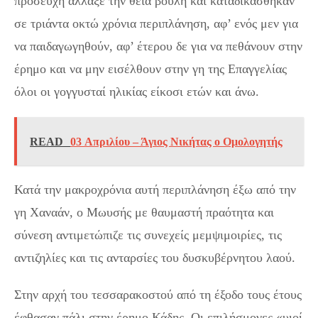
προσευχή άλλαξε την θεία βουλή και καταδικάσθηκαν
σε τριάντα οκτώ χρόνια περιπλάνηση, αφ’ ενός μεν για
να παιδαγωγηθούν, αφ’ έτερου δε για να πεθάνουν στην
έρημο και να μην εισέλθουν στην γη της Επαγγελίας
όλοι οι γογγυσταί ηλικίας είκοσι ετών και άνω.
READ
03 Απριλίου – Άγιος Νικήτας ο Ομολογητής
Κατά την μακροχρόνια αυτή περιπλάνηση έξω από την
γη Χαναάν, ο Μωυσής με θαυμαστή πραότητα και
σύνεση αντιμετώπιζε τις συνεχείς μεμψιμοιρίες, τις
αντιζηλίες και τις ανταρσίες του δυσκυβέρνητου λαού.
Στην αρχή του τεσσαρακοστού από τη έξοδο τους έτους
έφθασαν πάλι στην έρημο Κάδης. Οι επιλήσμονες «υιοί