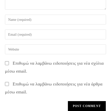
Enter
your
name
Enter
or
your
username
email
Enter
to
address
your
comment
to
website
Επιθυμώ να λαμβάνω ειδοποιήσεις για νέα σχόλια
comment
URL
μέσω email.
(optional)
Επιθυμώ να λαμβάνω ειδοποιήσεις για νέα άρθρα
μέσω email.