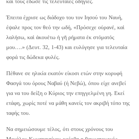
και τους έδωσε τις τελευταίες οδηγίες.
Έπειτα έχρισε ως διάδοχο του τον Ιησού του Ναυή,
έψαλε προς τον θεό την ωδή, «Πρόσεχε οὐρανέ, καὶ
λαλήσω, καὶ ἀκουέτω ἡ γῆ ρήματα ἐκ στόματός
μου….» (Δευτ. 32, 1-43) και ευλόγησε για τελευταία
φορά τις δώδεκα φυλές.
Πέθανε σε ηλικία εκατόν είκοσι ετών στην κορυφή
Φασγά του όρους Ναβαύ (ή Νεβώ), όπου είχε ανεβεί
για να του δείξη ο Κύριος την επηγγελμένη γη. Εκεί
ετάφη, χωρίς ποτέ να μάθη κανείς τον ακριβή τόπο της
ταφής του.
Να σημειώσουμε τέλος, ότι στους χρόνους του
Μεγάλου Κωνσταντίνου εφέρθη η θαυματουργός