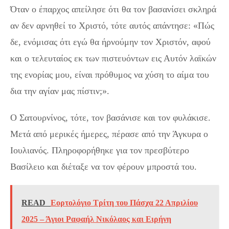
Όταν ο έπαρχος απείλησε ότι θα τον βασανίσει σκληρά
αν δεν αρνηθεί το Χριστό, τότε αυτός απάντησε: «Πώς
δε, ενόμισας ότι εγώ θα ήρνούμην τον Χριστόν, αφού
και ο τελευταίος εκ των πιστευόντων εις Αυτόν λαϊκών
της ενορίας μου, είναι πρόθυμος να χύση το αίμα του
δια την αγίαν μας πίστιν;».
Ο Σατουρνίνος, τότε, τον βασάνισε και τον φυλάκισε.
Μετά από μερικές ήμερες, πέρασε από την Άγκυρα ο
Ιουλιανός. Πληροφορήθηκε για τον πρεσβύτερο
Βασίλειο και διέταξε να τον φέρουν μπροστά του.
READ
Εορτολόγιο Τρίτη του Πάσχα 22 Απριλίου
2025 – Άγιοι Ραφαήλ Νικόλαος και Ειρήνη