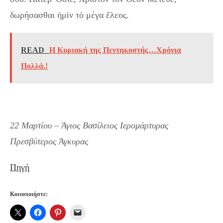
δωρήσασθαι ἠμὶν τὸ μέγα ἔλεος.
READ
Η Κυριακή της Πεντηκοστής…Χρόνια
Πολλά.!
22 Μαρτίου – Άγιος Βασίλειος Ιερομάρτυρας
Πρεσβύτερος Άγκυρας
Πηγή
Κοινοποιήστε: