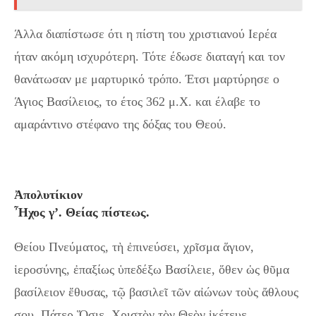
Άλλα διαπίστωσε ότι η πίστη του χριστιανού Ιερέα
ήταν ακόμη ισχυρότερη. Τότε έδωσε διαταγή και τον
θανάτωσαν με μαρτυρικό τρόπο. Έτσι μαρτύρησε ο
Άγιος Βασίλειος, το έτος 362 μ.Χ. και έλαβε το
αμαράντινο στέφανο της δόξας του Θεού.
Ἀπολυτίκιον
Ἦχος γ’. Θείας πίστεως.
Θείου Πνεύματος, τὴ ἐπινεύσει, χρῖσμα ἅγιον,
ἱεροσύνης, ἐπαξίως ὑπεδέξω Βασίλειε, ὅθεν ὡς θῦμα
βασίλειον ἔθυσας, τῷ βασιλεῖ τῶν αἰώνων τοὺς ἄθλους
σου. Πάτερ Ὅσιε, Χριστὸν τὸν Θεὸν ἱκέτευε,