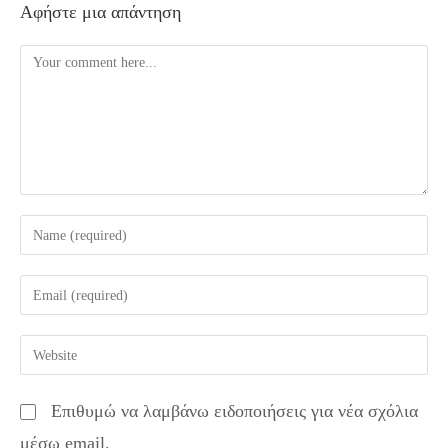
Αφήστε μια απάντηση
Comment
Enter
your
name
Enter
or
your
username
email
Enter
to
address
your
comment
to
website
Επιθυμώ να λαμβάνω ειδοποιήσεις για νέα σχόλια
comment
URL
μέσω email.
(optional)