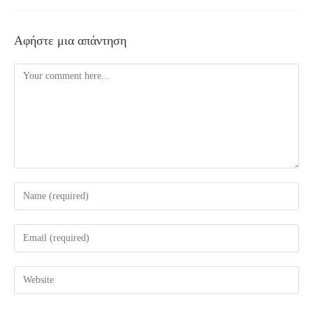
Αφήστε μια απάντηση
Comment
Enter
your
name
Enter
or
your
username
email
Enter
to
address
your
comment
to
website