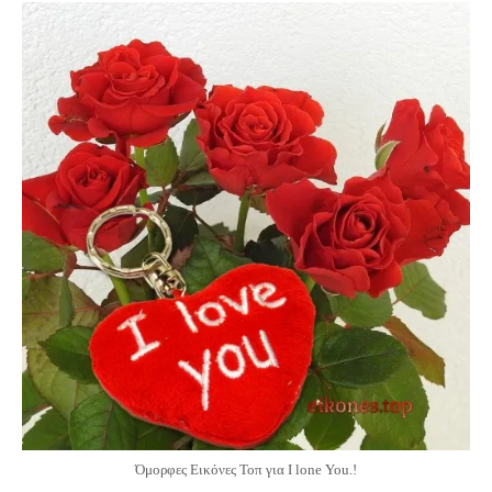
Όμορφες Εικόνες Τοπ για I lone You.!