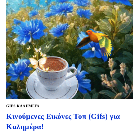
GIFS KΑΛΗΜΈΡΑ
Κινούμενες Εικόνες Τοπ (Gifs) για
Καλημέρα!