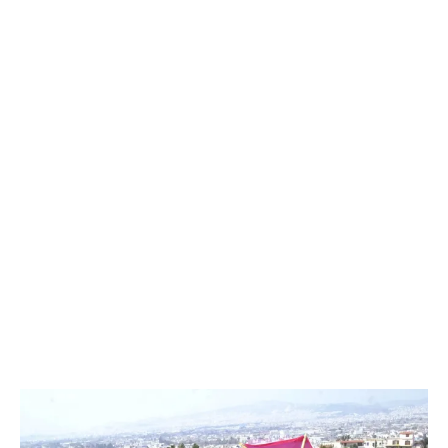
ενθουσιασμό της Καθαράς Δευτέρας. Επιπλέον, δεν
ξεχνάμε να σας προσφέρουμε ειδικά άρθρα για την
Κυριακή της Αποκριάς ,τα κούλουμα και της
σαρακοστής. Ετοιμαστείτε να εμβαθύνετε στην
αποκριάτικη γιορτή και να ανακαλύψετε τη μαγεία της!
Καλή Καθαρά Δευτερα με Εικόνες! Ας ξεκινήσει το
τριήμερο της Καθαράς Δευτέρας με ανεμελιά και χαρά!
Καλή Σαρακοστή! Καλή Καθαρά Δευτέρα με εικόνες
που μας φέρνουν αίσθηση ανανέωσης!