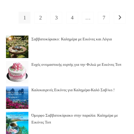
1
2
3
4
…
7
Go to th
Σαββατοκύριακο: Καλημέρα με Εικόνες και Λόγια
Ευχές ονομαστικής εορτής για την Φιλιώ με Εικόνες Τοπ
Καλοκαιρινές Εικόνες για Καλημέρα-Καλό Σαβ/κο.!
Όμορφο Σαββατοκύριακο στην παραλία. Καλημέρα με
Εικόνες Τοπ