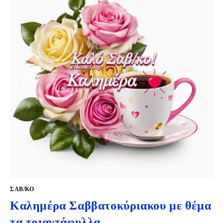
ΣΑΒ/ΚΟ
Καλημέρα Σαββατοκύριακου με θέμα
τα τριαντάφυλλα