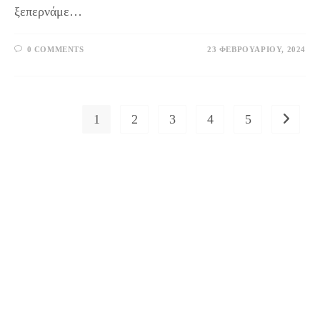
ξεπερνάμε…
0 COMMENTS
23 ΦΕΒΡΟΥΑΡΊΟΥ, 2024
1
2
3
4
5
Go to th