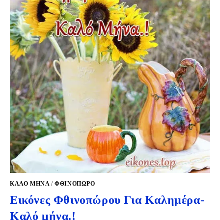
ΚΑΛΟ ΜΗΝΑ
/
ΦΘΙΝΌΠΩΡΟ
Εικόνες Φθινοπώρου Για Καλημέρα-
Καλό μήνα.!