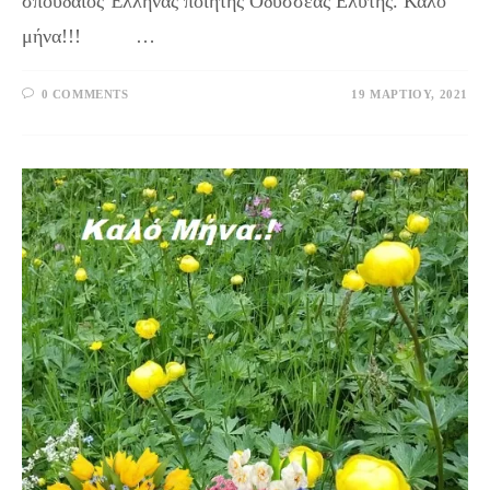
σπουδαίος Έλληνας ποιητής Οδυσσέας Ελύτης. Καλό
μήνα!!! …
0 COMMENTS
19 ΜΑΡΤΊΟΥ, 2021