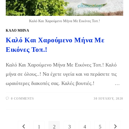
Καλό Και Χαρούμενο Μήνα Με Εικόνες Τοπ.!
ΚΑΛΟ ΜΗΝΑ
Καλό Και Χαρούμενο Μήνα Με
Εικόνες Τοπ.!
Καλό Και Χαρούμενο Μήνα Με Εικόνες Τοπ.! Καλό
μήνα σε όλους..! Nα έχετε υγεία και να περάσετε τις
ωραιότερες διακοπές σας. Καλές βουτιές.! …
0 COMMENTS
30 ΙΟΥΛΊΟΥ, 2020
1
2
3
4
5
Go to the previous page
Go to th