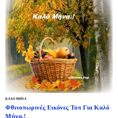
ΚΑΛΟ ΜΗΝΑ
Φθινοπωρινές Εικόνες Τοπ Για Καλό
Μήνα.!