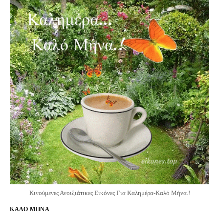
Κινούμενες Ανοιξιάτικες Εικόνες Για Καλημέρα-Καλό Μήνα.!
ΚΑΛΟ ΜΗΝΑ