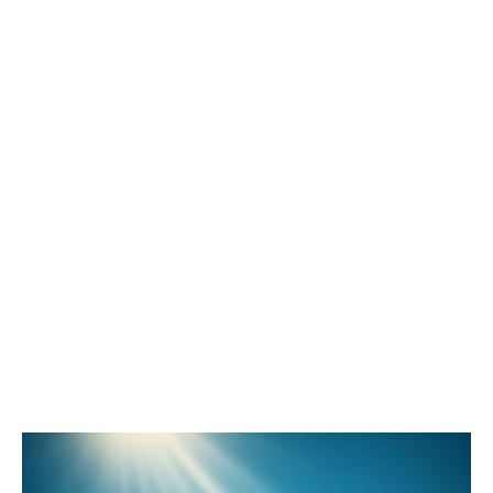
χαρούμενο Πάσχα, ειρηνικό και ευλογημένο, μέχρι
προσωπικές ευχές γεμάτες αγάπη και ελπίδα, αυτή η
υποκατηγορία προσφέρει εικόνες που συνδυάζουν την
πνευματικότητα της ημέρας με την αισιοδοξία για ένα
καλύτερο μέλλον. Μπορείτε να βρείτε εικόνες με
λουλούδια, σταυρούς, αναστάσιμες σκηνές και άλλες
παραδοσιακές εικόνες , οι οποίες αποπνέουν την αγάπη
και τη χαρά της Ανάστασης. Μοιραστείτε αυτές τις
εικόνες και τις ευχές με τους αγαπημένους σας για να
ενισχύσετε το πνεύμα της εορτής και να τους
μεταδώσετε τις καλύτερες ευχές σας.Ευχές Πάσχα και
εικόνες