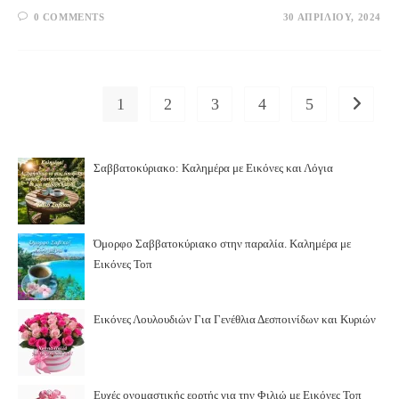
0 COMMENTS
30 ΑΠΡΙΛΊΟΥ, 2024
1
2
3
4
5
Go to th
Σαββατοκύριακο: Καλημέρα με Εικόνες και Λόγια
Όμορφο Σαββατοκύριακο στην παραλία. Καλημέρα με
Εικόνες Τοπ
Εικόνες Λουλουδιών Για Γενέθλια Δεσποινίδων και Κυριών
Ευχές ονομαστικής εορτής για την Φιλιώ με Εικόνες Τοπ