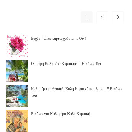
1
2
Go to th
Ευχές – GIFs κάρτες χρόνια πολλά !
Όμορφη Καλημέρα Κυριακής με Εικόνες Τοπ
Καλημέρα με Αγάπη!! Καλή Κυριακή σε όλους…!! Εικόνες
Τοπ
Εικόνες για Καλημέρα-Καλή Κυριακή