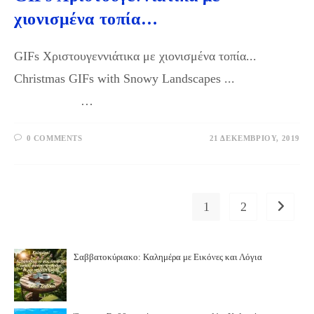
χιονισμένα τοπία…
GIFs Χριστουγεννιάτικα με χιονισμένα τοπία...
Christmas GIFs with Snowy Landscapes ...
…
0 COMMENTS
21 ΔΕΚΕΜΒΡΊΟΥ, 2019
1
2
Go to th
Σαββατοκύριακο: Καλημέρα με Εικόνες και Λόγια