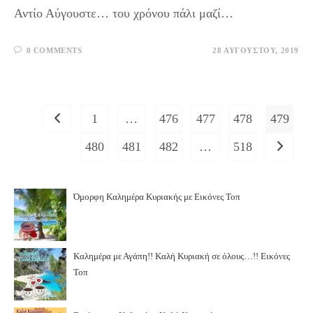
Αντίο Αύγουστε… του χρόνου πάλι μαζί…
0 COMMENTS
28 ΑΥΓΟΎΣΤΟΥ, 2019
1
…
476
477
478
479
Go to the previous page
480
481
482
…
518
Go to th
Όμορφη Καλημέρα Κυριακής με Εικόνες Τοπ
Καλημέρα με Αγάπη!! Καλή Κυριακή σε όλους…!! Εικόνες
Τοπ