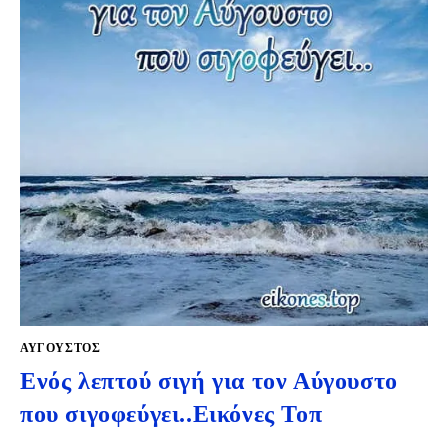
ΑΎΓΟΥΣΤΟΣ
Ενός λεπτού σιγή για τον Αύγουστο
που σιγοφεύγει..Εικόνες Τοπ