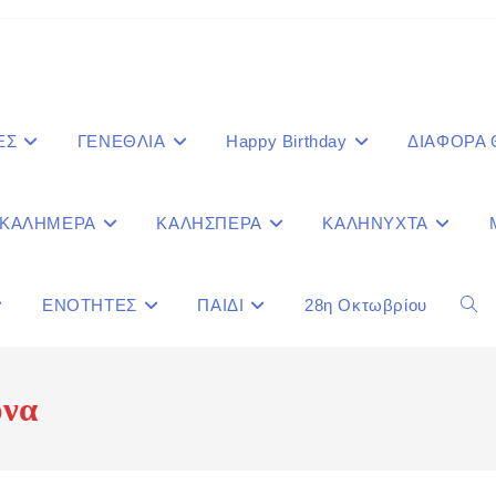
ΕΣ
ΓΕΝΕΘΛΙΑ
Happy Birthday
ΔΙΑΦΟΡΑ
ΚΑΛΗΜΕΡΑ
ΚΑΛΗΣΠΕΡΑ
ΚΑΛΗΝΥΧΤΑ
ΕΝΟΤΗΤΕΣ
ΠΑΙΔΙ
28η Οκτωβρίου
Togg
webs
όνα
sear