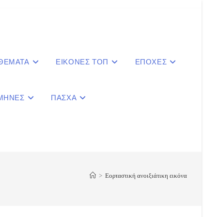
 ΘΕΜΑΤΑ
ΕΙΚΟΝΕΣ ΤΟΠ
ΕΠΟΧΕΣ
ΜΗΝΕΣ
ΠΑΣΧΑ
le
ite
>
Εορταστική ανοιξιάτικη εικόνα
ch