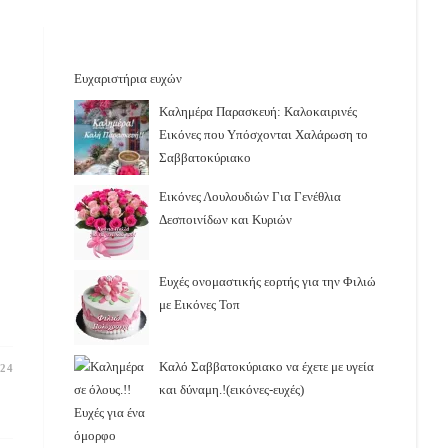
Ευχαριστήρια ευχών
Καλημέρα Παρασκευή: Καλοκαιρινές
Εικόνες που Υπόσχονται Χαλάρωση το
Σαββατοκύριακο
Εικόνες Λουλουδιών Για Γενέθλια
Δεσποινίδων και Κυριών
Ευχές ονομαστικής εορτής για την Φιλιώ
με Εικόνες Τοπ
Καλό Σαββατοκύριακο να έχετε με υγεία
024
και δύναμη.!(εικόνες-ευχές)