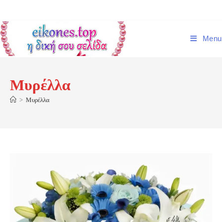
Skip
to
content
Menu
Μυρέλλα
>
Μυρέλλα