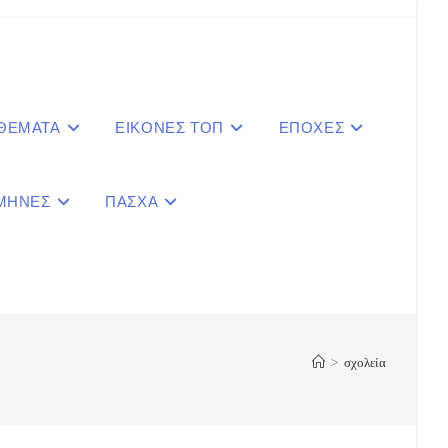
 ΘΕΜΑΤΑ
ΕΙΚΟΝΕΣ ΤΟΠ
ΕΠΟΧΕΣ
ΜΗΝΕΣ
ΠΑΣΧΑ
le
ite
>
σχολεία
ch