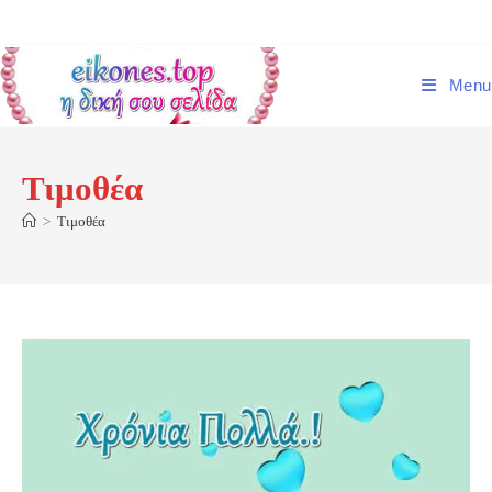
Skip
to
content
Menu
Τιμοθέα
>
Τιμοθέα