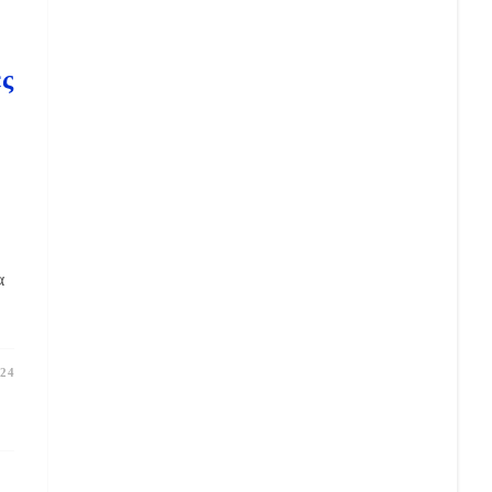
ες
α
24