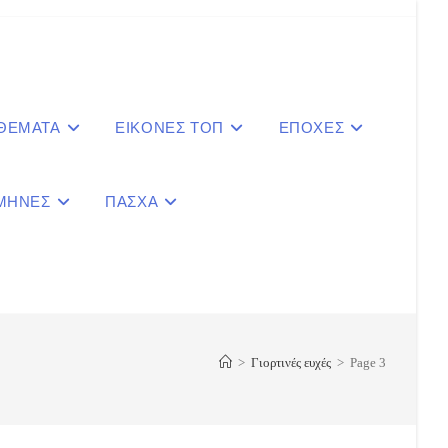
 ΘΕΜΑΤΑ
ΕΙΚΟΝΕΣ ΤΟΠ
ΕΠΟΧΕΣ
ΜΗΝΕΣ
ΠΑΣΧΑ
le
ite
>
Γιορτινές ευχές
>
Page 3
ch