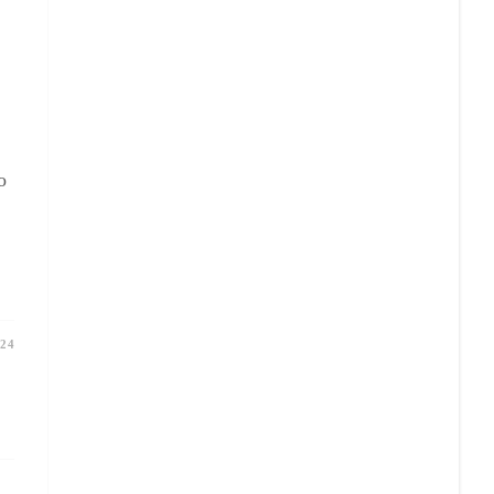
το
24