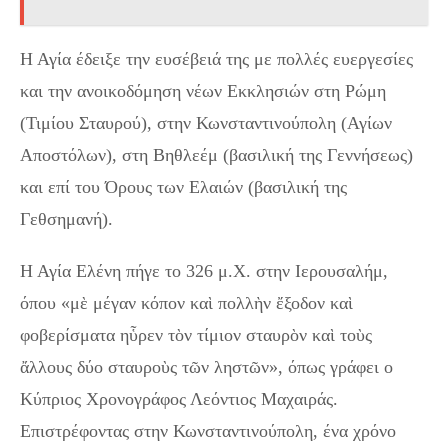
Η Αγία έδειξε την ευσέβειά της με πολλές ευεργεσίες
και την ανοικοδόμηση νέων Εκκλησιών στη Ρώμη
(Τιμίου Σταυρού), στην Κωνσταντινούπολη (Αγίων
Αποστόλων), στη Βηθλεέμ (βασιλική της Γεννήσεως)
και επί του Όρους των Ελαιών (βασιλική της
Γεθσημανή).
Η Αγία Ελένη πήγε το 326 μ.Χ. στην Ιερουσαλήμ,
όπου «μὲ μέγαν κόπον καὶ πολλὴν ἔξοδον καὶ
φοβερίσματα ηὗρεν τὸν τίμιον σταυρὸν καὶ τοὺς
ἄλλους δύο σταυροὺς τῶν ληστῶν», όπως γράφει ο
Κύπριος Χρονογράφος Λεόντιος Μαχαιράς.
Επιστρέφοντας στην Κωνσταντινούπολη, ένα χρόνο