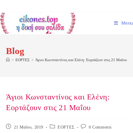
Skip
to
content
Menu
Blog
>
ΕΟΡΤΕΣ
>
Άγιοι Κωνσταντίνος και Ελένη: Εορτάζουν στις 21 Μαΐου
Άγιοι Κωνσταντίνος και Ελένη:
Εορτάζουν στις 21 Μαΐου
Post
Post
Post
21 Μαΐου, 2019
ΕΟΡΤΕΣ
0 Comments
published:
category:
comments: