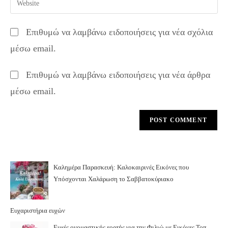
to
address
your
comment
to
website
Επιθυμώ να λαμβάνω ειδοποιήσεις για νέα σχόλια
comment
URL
μέσω email.
(optional)
Επιθυμώ να λαμβάνω ειδοποιήσεις για νέα άρθρα
μέσω email.
Καλημέρα Παρασκευή: Καλοκαιρινές Εικόνες που
Υπόσχονται Χαλάρωση το Σαββατοκύριακο
Ευχαριστήρια ευχών
Ευχές ονομαστικής εορτής για την Φιλιώ με Εικόνες Τοπ