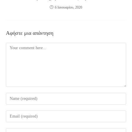
6 Ιανουαρίου, 2020
Αφήστε μια απάντηση
Comment
Enter
your
name
Enter
or
your
username
email
Enter