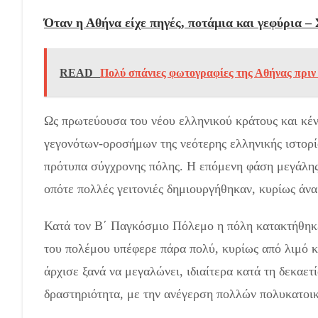
Όταν η Αθήνα είχε πηγές, ποτάμια και γεφύρια 
READ
Πολύ σπάνιες φωτογραφίες της Αθήνας πριν 
Ως πρωτεύουσα του νέου ελληνικού κράτους και κέν
γεγονότων-οροσήμων της νεότερης ελληνικής ιστορί
πρότυπα σύγχρονης πόλης. Η επόμενη φάση μεγάλης
οπότε πολλές γειτονιές δημιουργήθηκαν, κυρίως άν
Κατά τον Β΄ Παγκόσμιο Πόλεμο η πόλη κατακτήθηκε 
του πολέμου υπέφερε πάρα πολύ, κυρίως από λιμό 
άρχισε ξανά να μεγαλώνει, ιδιαίτερα κατά τη δεκαε
δραστηριότητα, με την ανέγερση πολλών πολυκατοικ