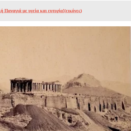
 Παναγιά με υγεία και ευτυχία!(εικόνες)