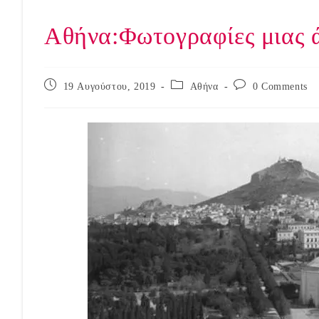
Αθήνα:Φωτογραφίες μιας ά
Post
Post
Post
19 Αυγούστου, 2019
Αθήνα
0 Comments
published:
category:
comments: