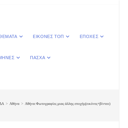
 ΘΕΜΑΤΑ
ΕΙΚΟΝΕΣ ΤΟΠ
ΕΠΟΧΕΣ
ΜΗΝΕΣ
ΠΑΣΧΑ
le
ite
ΔΑ
>
Αθήνα
>
Αθήνα:Φωτογραφίες μιας άλλης εποχής(εικόνες+βίντεο)
ch