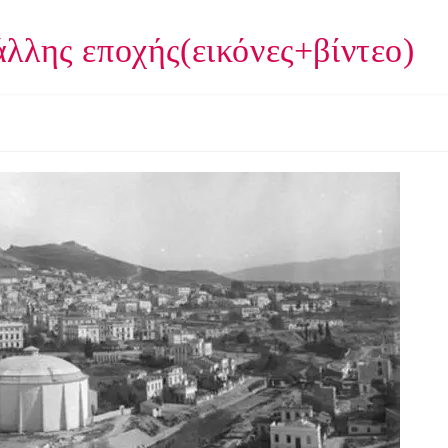
λλης εποχής(εικόνες+βίντεο)