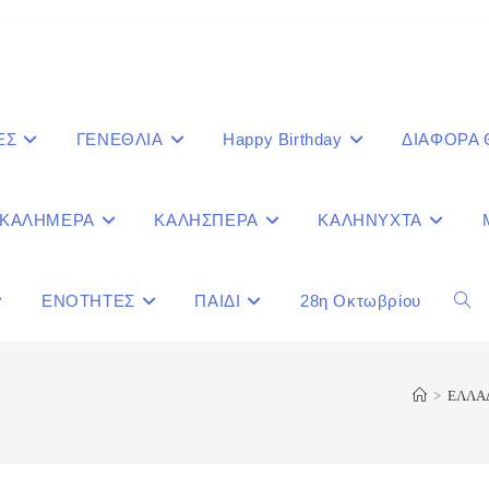
ΕΣ
ΓΕΝΕΘΛΙΑ
Happy Birthday
ΔΙΑΦΟΡΑ
ΚΑΛΗΜΕΡΑ
ΚΑΛΗΣΠΕΡΑ
ΚΑΛΗΝΥΧΤΑ
ΕΝΟΤΗΤΕΣ
ΠΑΙΔΙ
28η Οκτωβρίου
Togg
webs
>
ΕΛΛΑ
sear