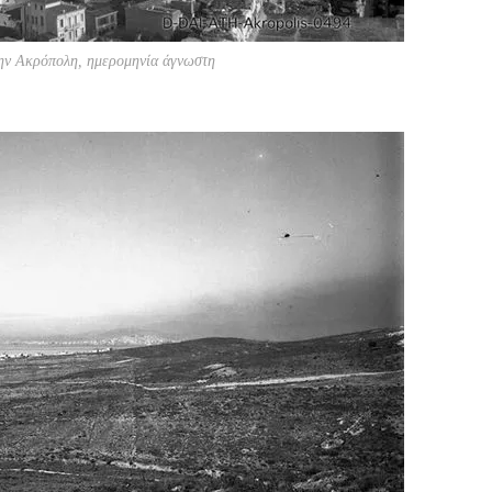
ην Ακρόπολη, ημερομηνία άγνωστη