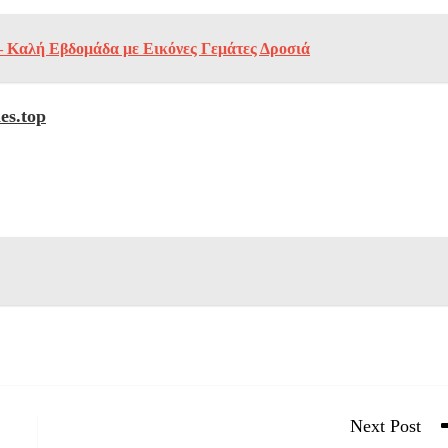
 Καλή Εβδομάδα με Εικόνες Γεμάτες Δροσιά
es.top
Next Post