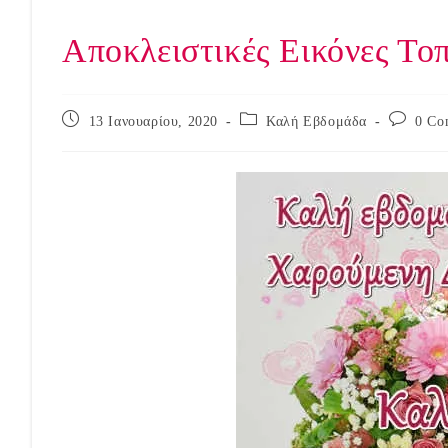
Αποκλειστικές Εικόνες Το
Post
Post
Post
13 Ιανουαρίου, 2020
Καλή Εβδομάδα
0 Co
published:
category:
comments