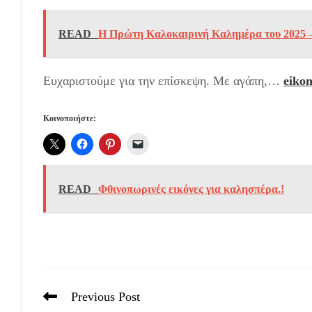
READ
Η Πρώτη Καλοκαιρινή Καλημέρα του 2025 –
Ευχαριστούμε για την επίσκεψη. Με αγάπη,…
eikon
Κοινοποιήστε:
READ
Φθινοπωρινές εικόνες για καλησπέρα.!
Previous Post
Read
more