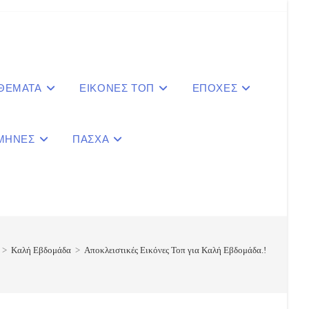
 ΘΕΜΑΤΑ
ΕΙΚΟΝΕΣ ΤΟΠ
ΕΠΟΧΕΣ
ΜΗΝΕΣ
ΠΑΣΧΑ
le
ite
>
Καλή Εβδομάδα
>
Αποκλειστικές Εικόνες Τοπ για Καλή Εβδομάδα.!
ch