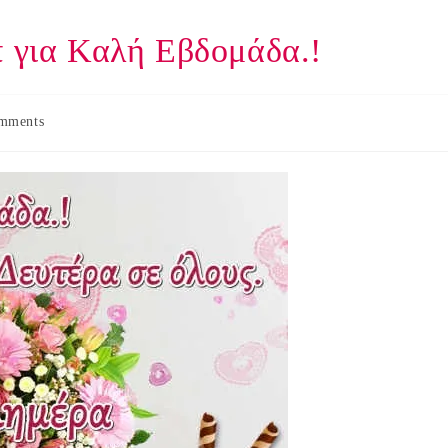
π για Καλή Εβδομάδα.!
mments
: