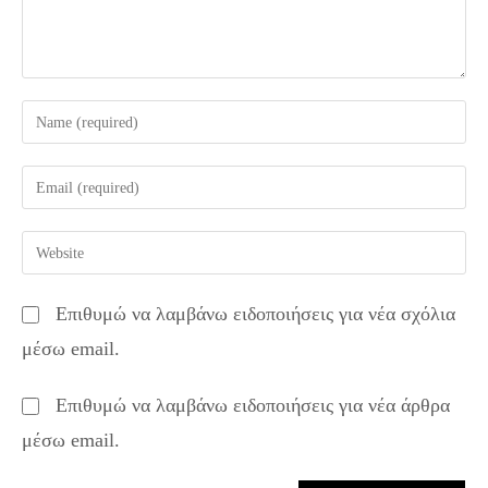
Enter
your
name
Enter
or
your
username
email
Enter
to
address
your
comment
to
website
Επιθυμώ να λαμβάνω ειδοποιήσεις για νέα σχόλια
comment
URL
μέσω email.
(optional)
Επιθυμώ να λαμβάνω ειδοποιήσεις για νέα άρθρα
μέσω email.