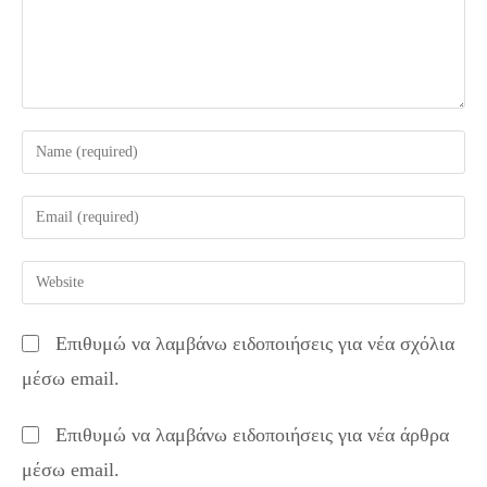
Enter
your
name
Enter
or
your
username
email
Enter
to
address
your
comment
to
website
Επιθυμώ να λαμβάνω ειδοποιήσεις για νέα σχόλια
comment
URL
μέσω email.
(optional)
Επιθυμώ να λαμβάνω ειδοποιήσεις για νέα άρθρα
μέσω email.