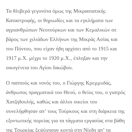
Τα θλιβερά γεγονότα όμως της Μικρασιατικής
Καταστροφής, οι θηριωδίες και τα εγκλήματα των
αγριανθρώπων Νεοτούρκων και των Κεμαλικών σε
βάρος των χιλιάδων Ελλήνων της Μικράς Ασίας και
του Πόντου, που είχαν ήδη αρχίσει από το 1915 και
1917 μ.Χ. μέχρι το 1920 μ.Χ., έπληξαν και την
οικογένεια του Αγίου Ιακώβου.
Ο παππούς και νονός του, ο Γιώργης Κρεμμυδάς,
άνθρωπος πραγματικά του Θεού, ο θείος του, ο γιατρός
Χατζηδουλής, καθώς και άλλοι οικείοι του
συνελήφθησαν απ’ τους Τούρκους και στη διάρκεια της
εξοντωτικής πορείας για τα τάγματα εργασίας στα βάθη
της Τουρκίας ξεψύχησαν κοντά στη Νίγδη απ’ τα