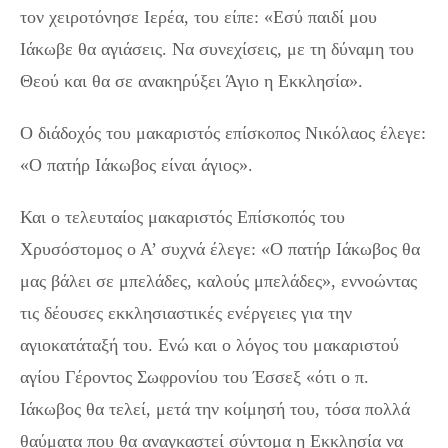
τον χειροτόνησε Ιερέα, του είπε: «Εσύ παιδί μου
Ιάκωβε θα αγιάσεις. Να συνεχίσεις, με τη δύναμη του
Θεού και θα σε ανακηρύξει Άγιο η Εκκλησία».
Ο διάδοχός του μακαριστός επίσκοπος Νικόλαος έλεγε:
«Ο πατήρ Ιάκωβος είναι άγιος».
Και ο τελευταίος μακαριστός Επίσκοπός του
Χρυσόστομος ο Α’ συχνά έλεγε: «Ο πατήρ Ιάκωβος θα
μας βάλει σε μπελάδες, καλούς μπελάδες», εννοώντας
τις δέουσες εκκλησιαστικές ενέργειες για την
αγιοκατάταξή του. Ενώ και ο λόγος του μακαριστού
αγίου Γέροντος Σωφρονίου του Έσσεξ «ότι ο π.
Ιάκωβος θα τελεί, μετά την κοίμησή του, τόσα πολλά
θαύματα που θα αναγκαστεί σύντομα η Εκκλησία να