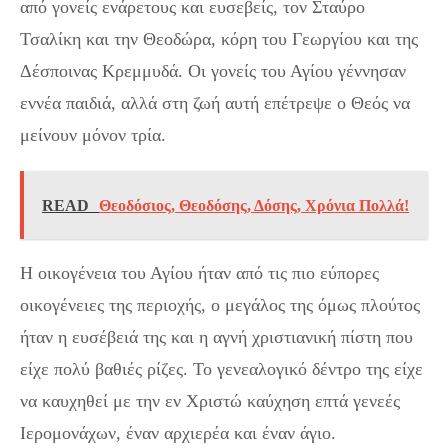
από γονείς ενάρετους και ευσεβείς, τον Σταύρο
Τσαλίκη και την Θεοδώρα, κόρη του Γεωργίου και της
Δέσποινας Κρεμμυδά. Οι γονείς του Αγίου γέννησαν
εννέα παιδιά, αλλά στη ζωή αυτή επέτρεψε ο Θεός να
μείνουν μόνον τρία.
READ
Θεοδόσιος, Θεοδόσης, Δόσης, Χρόνια Πολλά!
Η οικογένεια του Αγίου ήταν από τις πιο εύπορες
οικογένειες της περιοχής, ο μεγάλος της όμως πλούτος
ήταν η ευσέβειά της και η αγνή χριστιανική πίστη που
είχε πολύ βαθιές ρίζες. Το γενεαλογικό δέντρο της είχε
να καυχηθεί με την εν Χριστώ καύχηση επτά γενεές
Ιερομονάχων, έναν αρχιερέα και έναν άγιο.