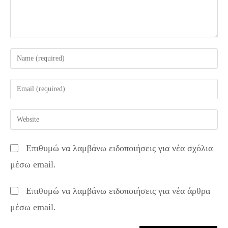
Enter
your
name
Enter
or
your
username
email
Enter
to
address
your
comment
to
website
Επιθυμώ να λαμβάνω ειδοποιήσεις για νέα σχόλια
comment
URL
μέσω email.
(optional)
Επιθυμώ να λαμβάνω ειδοποιήσεις για νέα άρθρα
μέσω email.