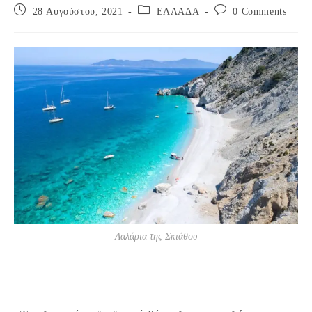
Post
Post
Post
28 Αυγούστου, 2021
ΕΛΛΑΔΑ
0 Comments
published:
category:
comments:
Λαλάρια της Σκιάθου
Γιατί απαγορεύεται να παίρνουν οι επισκέπτες βότσαλα
από τα Λαλάρια της Σκιάθου