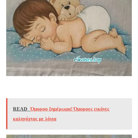
READ
Όμορφο ξημέρωμα! Όμορφες εικόνες
καληνύχτας με λόγια