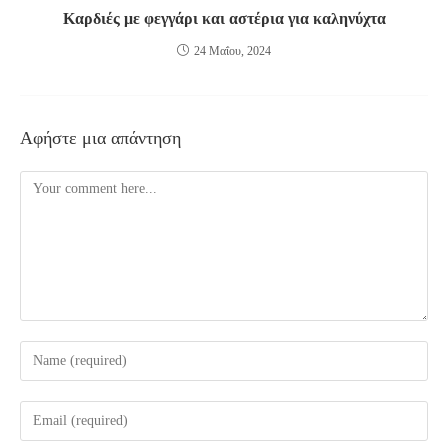
Καρδιές με φεγγάρι και αστέρια για καληνύχτα
24 Μαΐου, 2024
Αφήστε μια απάντηση
Comment
Enter
your
name
Enter
or
your