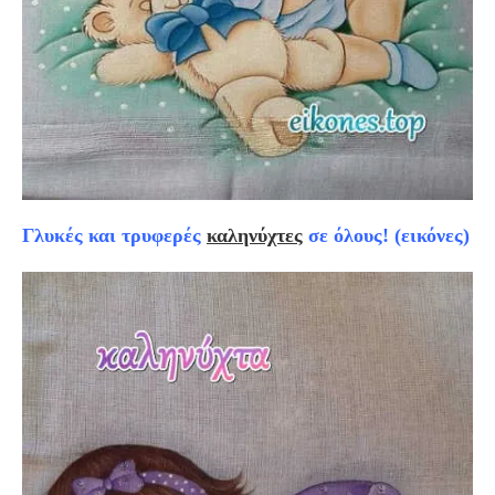
Γλυκές και τρυφερές
καληνύχτες
σε όλους! (εικόνες)