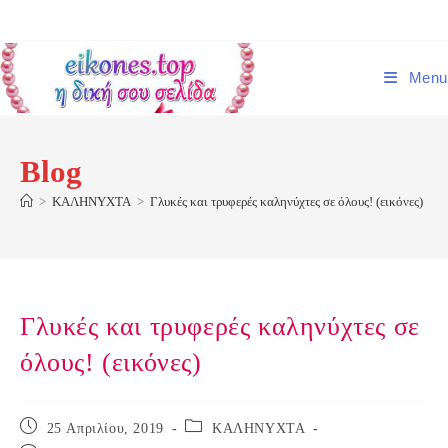
Skip
to
content
Menu
Blog
>
ΚΑΛΗΝΥΧΤΑ
>
Γλυκές και τρυφερές καληνύχτες σε όλους! (εικόνες)
Γλυκές και τρυφερές καληνύχτες σε
όλους! (εικόνες)
Post
Post
25 Απριλίου, 2019
ΚΑΛΗΝΥΧΤΑ
published:
category: