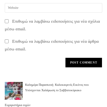
username
email
Enter
to
address
your
comment
to
website
Επιθυμώ να λαμβάνω ειδοποιήσεις για νέα σχόλια
comment
URL
μέσω email.
(optional)
Επιθυμώ να λαμβάνω ειδοποιήσεις για νέα άρθρα
μέσω email.
Καλημέρα Παρασκευή: Καλοκαιρινές Εικόνες που
Υπόσχονται Χαλάρωση το Σαββατοκύριακο
Ευχαριστήρια ευχών