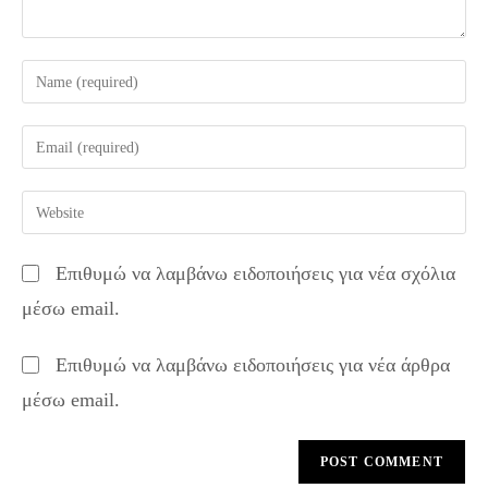
Enter
your
name
Enter
or
your
username
email
Enter
to
address
your
comment
to
website
Επιθυμώ να λαμβάνω ειδοποιήσεις για νέα σχόλια
comment
URL
μέσω email.
(optional)
Επιθυμώ να λαμβάνω ειδοποιήσεις για νέα άρθρα
μέσω email.