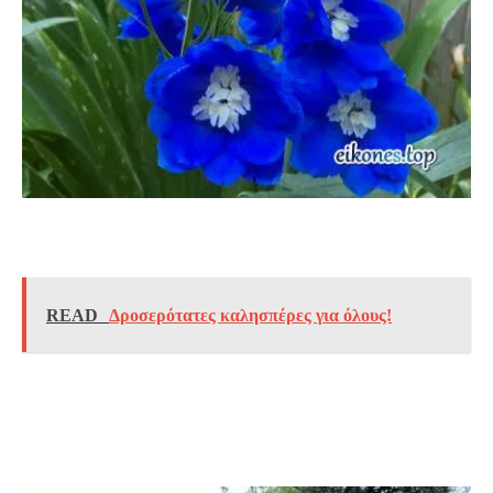
READ
Δροσερότατες καλησπέρες για όλους!