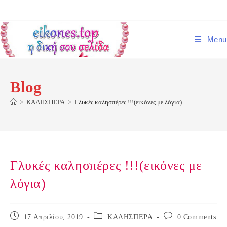
Skip
to
content
Menu
Blog
>
ΚΑΛΗΣΠΕΡΑ
>
Γλυκές καλησπέρες !!!(εικόνες με λόγια)
Γλυκές καλησπέρες !!!(εικόνες με
λόγια)
Post
Post
Post
17 Απριλίου, 2019
ΚΑΛΗΣΠΕΡΑ
0 Comments
published:
category:
comments: