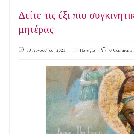
Δείτε τις έξι πιο συγκινητ
μητέρας
Post
Post
Post
10 Αυγούστου, 2021
Παναγία
0 Comments
published:
category:
comments: