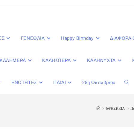
ΕΣ
ΓΕΝΕΘΛΙΑ
Happy Birthday
ΔΙΑΦΟΡΑ
ΚΑΛΗΜΕΡΑ
ΚΑΛΗΣΠΕΡΑ
ΚΑΛΗΝΥΧΤΑ
ΕΝΟΤΗΤΕΣ
ΠΑΙΔΙ
28η Οκτωβρίου
Togg
webs
>
ΘΡΗΣΚΕΙΑ
>
Π
sear