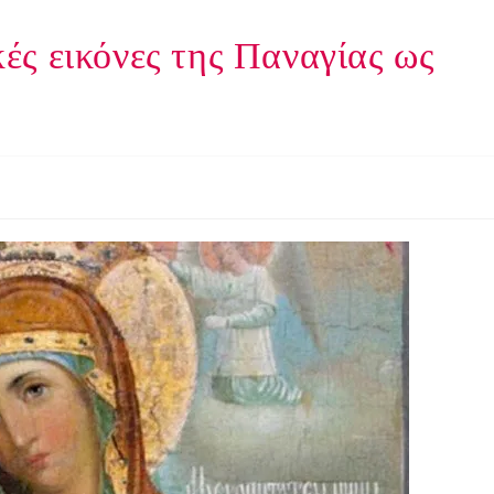
ικές εικόνες της Παναγίας ως