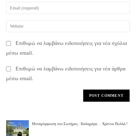
name
Enter
or
your
username
email
Enter
to
address
your
comment
to
website
Επιθυμώ να λαμβάνω ειδοποιήσεις για νέα σχόλια
comment
URL
μέσω email.
(optional)
Επιθυμώ να λαμβάνω ειδοποιήσεις για νέα άρθρα
μέσω email.
Μεταμόρφωση του Σωτήρος : Καλημέρα… Χρόνια Πολλά.!