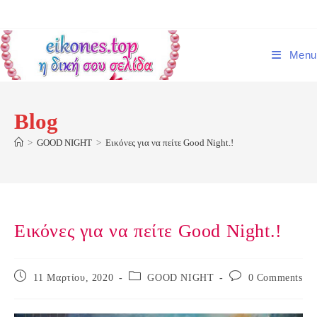
Skip
to
content
Menu
Blog
>
GOOD NIGHT
>
Εικόνες για να πείτε Good Night.!
Εικόνες για να πείτε Good Night.!
Post
Post
Post
11 Μαρτίου, 2020
GOOD NIGHT
0 Comments
published:
category:
comments: