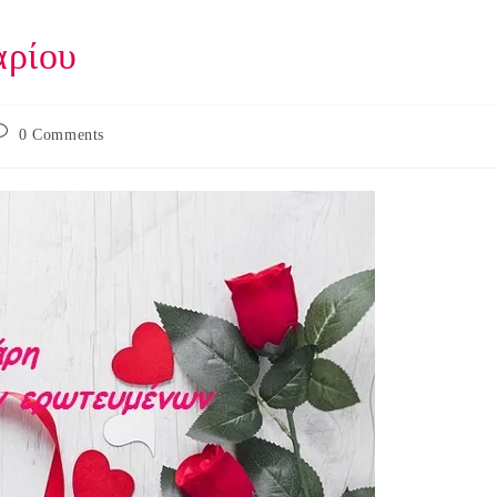
αρίου
ost
0 Comments
omments: