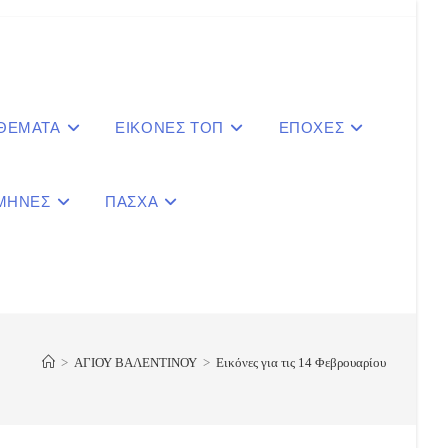
 ΘΕΜΑΤΑ
ΕΙΚΟΝΕΣ ΤΟΠ
ΕΠΟΧΕΣ
ΜΗΝΕΣ
ΠΑΣΧΑ
le
ite
>
ΑΓΙΟΥ ΒΑΛΕΝΤΙΝΟΥ
>
Εικόνες για τις 14 Φεβρουαρίου
ch