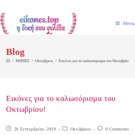
Skip
to
content
Menu
Blog
>
ΜΗΝΕΣ
>
Οκτώβριος
>
Εικόνες για το καλωσόρισμα του Οκτωβρίου!
Εικόνες για το καλωσόρισμα του
Οκτωβρίου!
Post
Post
Post
26 Σεπτεμβρίου, 2019
Οκτώβριος
0 Comments
published:
category:
comments: