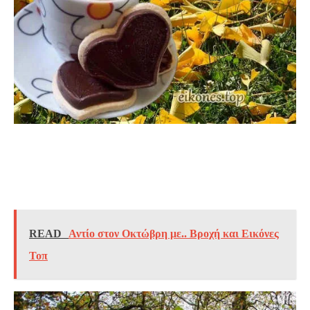
READ
Αντίο στον Οκτώβρη με.. Βροχή και Εικόνες
Τοπ