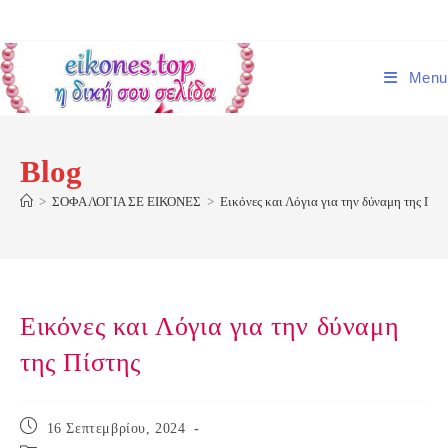
Skip
to
content
Menu
Blog
>
ΣΟΦΑ ΛΟΓΙΑ ΣΕ ΕΙΚΟΝΕΣ
>
Εικόνες και Λόγια για την δύναμη της Πίσ
Εικόνες και Λόγια για την δύναμη
της Πίστης
Post
16 Σεπτεμβρίου, 2024
published: