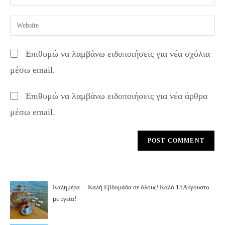
your
username
email
Enter
to
address
your
comment
to
website
Επιθυμώ να λαμβάνω ειδοποιήσεις για νέα σχόλια
comment
URL
μέσω email.
(optional)
Επιθυμώ να λαμβάνω ειδοποιήσεις για νέα άρθρα
μέσω email.
Καλημέρα… Καλή Εβδομάδα σε όλους! Καλό 15Αύγουστο
με υγεία!