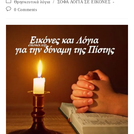
Post
Θρησκευτικά λόγια
/
ΣΟΦΑ ΛΟΓΙΑ ΣΕ ΕΙΚΟΝΕΣ
category:
Post
0 Comments
comments: