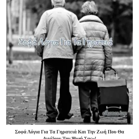
Σοφά Λόγια Για Τα Γηρατειά Και Την Ζωή Που Θα
Αγγίξουν Την Ψυχή Σας~!