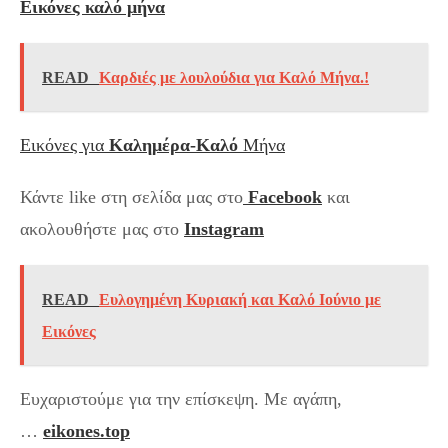
Εικόνες καλό μήνα
READ
Καρδιές με λουλούδια για Καλό Μήνα.!
Εικόνες για
Καλημέρα-Καλό
Μήνα
Κάντε like στη σελίδα μας στο
Facebook
και
ακολουθήστε μας στο
Instagram
READ
Ευλογημένη Κυριακή και Καλό Ιούνιο με
Εικόνες
Ευχαριστούμε για την επίσκεψη. Με αγάπη,
…
eikones.top