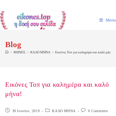
Skip
to
content
Menu
Blog
>
ΜΗΝΕΣ
>
ΚΑΛΟ ΜΗΝΑ
>
Εικόνες Τοπ για καλημέρα και καλό μήνα!
Εικόνες Τοπ για καλημέρα και καλό
μήνα!
Post
Post
Post
30 Ιουνίου, 2019
ΚΑΛΟ ΜΗΝΑ
0 Comments
published:
category:
comments: