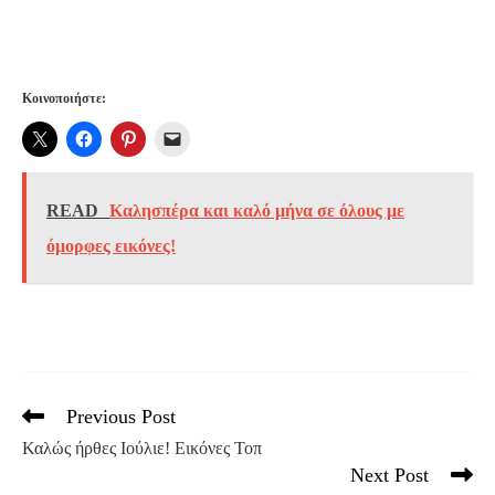
Κοινοποιήστε:
READ
Καλησπέρα και καλό μήνα σε όλους με
όμορφες εικόνες!
Previous Post
Read
more
Καλώς ήρθες Ιούλιε! Εικόνες Τοπ
articles
Next Post