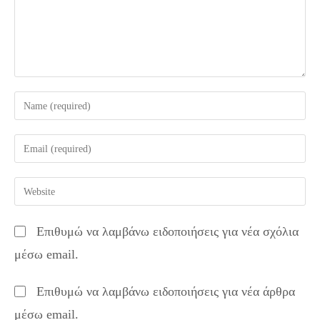
Enter
your
name
Enter
or
your
username
email
Enter
to
address
your
comment
to
website
Επιθυμώ να λαμβάνω ειδοποιήσεις για νέα σχόλια
comment
URL
μέσω email.
(optional)
Επιθυμώ να λαμβάνω ειδοποιήσεις για νέα άρθρα
μέσω email.