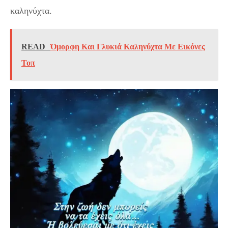
καληνύχτα.
READ
Όμορφη Και Γλυκιά Καληνύχτα Με Εικόνες
Τοπ