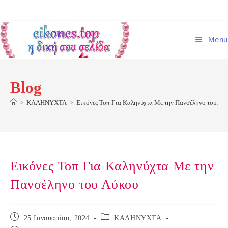
Skip
to
content
Menu
Blog
>
ΚΑΛΗΝΥΧΤΑ
>
Εικόνες Τοπ Για Καληνύχτα Με την Πανσέληνο του Λύ
Εικόνες Τοπ Για Καληνύχτα Με την
Πανσέληνο του Λύκου
Post
Post
25 Ιανουαρίου, 2024
ΚΑΛΗΝΥΧΤΑ
published:
category: