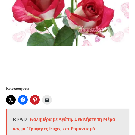
Κοινοποιήστε:
READ
Καλημέρα με Αγάπη. Ξεκινήστε τη Μέρα
σας με Τρυφερές Ευχές και Ρομαντισμό