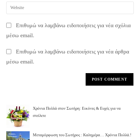
email
Enter
to
address
your
comment
to
website
Επιθυμώ να λαμβάνω ειδοποιήσεις για νέα σχόλια
comment
URL
μέσω email.
(optional)
Επιθυμώ να λαμβάνω ειδοποιήσεις για νέα άρθρα
μέσω email.
Χρόνια Πολλά στον Σωτήρη: Εικόνες & Ευχές για να
στείλετε
Μεταμόρφωση του Σωτήρος : Καλημέρα… Χρόνια Πολλά.!