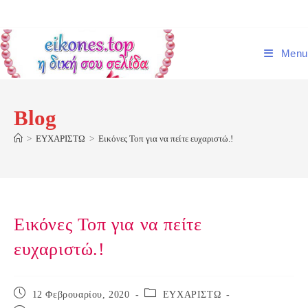
Skip
to
content
Menu
Blog
>
ΕΥΧΑΡΙΣΤΩ
>
Εικόνες Τοπ για να πείτε ευχαριστώ.!
Εικόνες Τοπ για να πείτε
ευχαριστώ.!
Post
Post
12 Φεβρουαρίου, 2020
ΕΥΧΑΡΙΣΤΩ
published:
category: