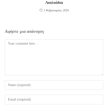
Λουλούδια
2 Φεβρουαρίου, 2024
Αφήστε μια απάντηση
Comment
Enter
your
name
Enter
or
your
username