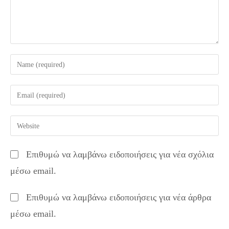
Enter
your
name
Enter
or
your
username
email
Enter
to
address
your
comment
to
website
Επιθυμώ να λαμβάνω ειδοποιήσεις για νέα σχόλια
comment
URL
μέσω email.
(optional)
Επιθυμώ να λαμβάνω ειδοποιήσεις για νέα άρθρα
μέσω email.