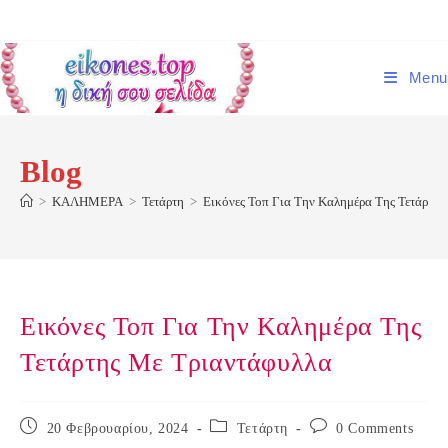
Skip
to
content
Menu
Blog
>
ΚΑΛΗΜΕΡΑ
>
Τετάρτη
>
Εικόνες Τοπ Για Την Καλημέρα Της Τετάρτη
Εικόνες Τοπ Για Την Καλημέρα Της
Τετάρτης Με Τριαντάφυλλα
Post
Post
Post
20 Φεβρουαρίου, 2024
Τετάρτη
0 Comments
published:
category:
comments: