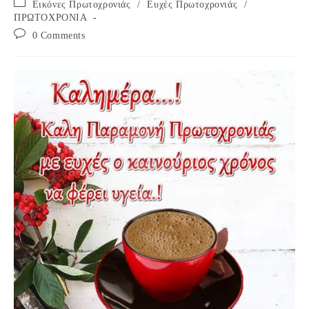
Post
Εικόνες Πρωτοχρονιάς
/
Ευχές Πρωτοχρονιάς
/
category:
ΠΡΩΤΟΧΡΟΝΙΑ
Post
0 Comments
comments: