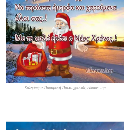
Καλησπέρα-Παραμονή Πρωτοχρονιάς-eikones.top