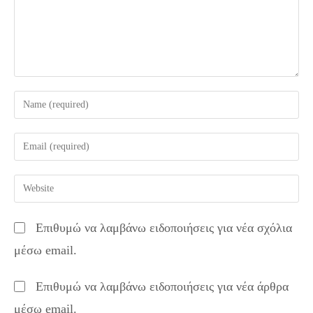
Enter
your
name
Enter
or
your
username
email
Enter
to
address
your
comment
to
website
Επιθυμώ να λαμβάνω ειδοποιήσεις για νέα σχόλια
comment
URL
μέσω email.
(optional)
Επιθυμώ να λαμβάνω ειδοποιήσεις για νέα άρθρα
μέσω email.