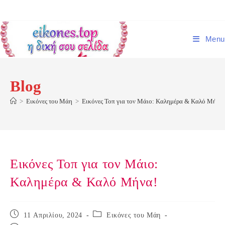
Skip
to
content
Menu
Blog
>
Εικόνες του Μάη
>
Εικόνες Τοπ για τον Μάιο: Καλημέρα & Καλό Μήνα!
Εικόνες Τοπ για τον Μάιο:
Καλημέρα & Καλό Μήνα!
Post
Post
11 Απριλίου, 2024
Εικόνες του Μάη
published:
category: