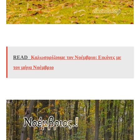
READ
Καλωσορίζουμε τον Νοέμβριο: Εικόνες με
τον μήνα Νοέμβριο