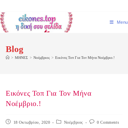
Skip
to
content
Menu
Blog
>
ΜΗΝΕΣ
>
Νοέμβριος
>
Εικόνες Τοπ Για Τον Μήνα Νοέμβριο.!
Εικόνες Τοπ Για Τον Μήνα
Νοέμβριο.!
Post
Post
Post
18 Οκτωβρίου, 2020
Νοέμβριος
0 Comments
published:
category:
comments: