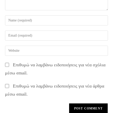
Enter
your
name
Enter
or
your
username
email
Enter
to
address
your
comment
to
website
Επιθυμώ να λαμβάνω ειδοποιήσεις για νέα σχόλια
comment
URL
μέσω email.
(optional)
Επιθυμώ να λαμβάνω ειδοποιήσεις για νέα άρθρα
μέσω email.