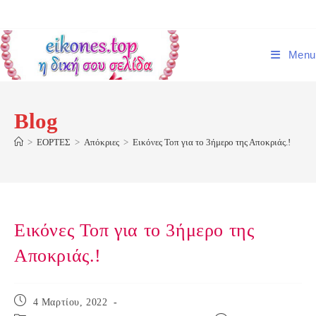
Skip
to
content
Menu
Blog
>
ΕΟΡΤΕΣ
>
Απόκριες
>
Εικόνες Τοπ για το 3ήμερο της Αποκριάς.!
Εικόνες Τοπ για το 3ήμερο της
Αποκριάς.!
Post
4 Μαρτίου, 2022
published: