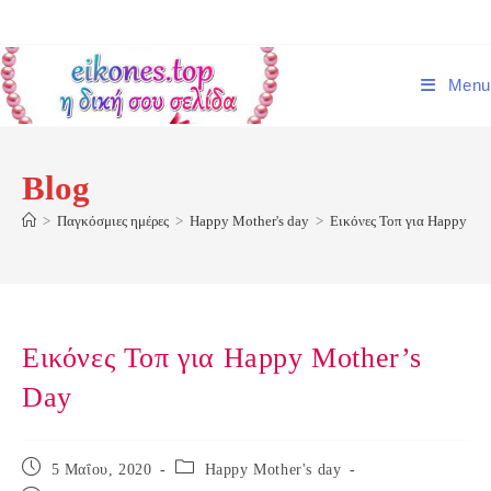
Skip
to
content
Menu
Blog
>
Παγκόσμιες ημέρες
>
Happy Mother's day
>
Εικόνες Τοπ για Happy Mo
Εικόνες Τοπ για Happy Mother’s
Day
Post
Post
5 Μαΐου, 2020
Happy Mother's day
published:
category: