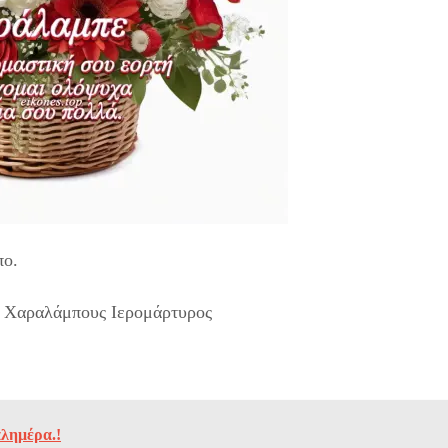
πο.
 Χαραλάμπους Ιερομάρτυρος
λημέρα.!