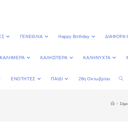
ΕΣ
ΓΕΝΕΘΛΙΑ
Happy Birthday
ΔΙΑΦΟΡΑ
ΚΑΛΗΜΕΡΑ
ΚΑΛΗΣΠΕΡΑ
ΚΑΛΗΝΥΧΤΑ
ΕΝΟΤΗΤΕΣ
ΠΑΙΔΙ
28η Οκτωβρίου
Togg
webs
>
Σήμε
sear