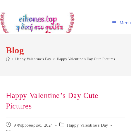
Skip
to
content
Menu
Blog
>
Happy Valentine's Day
>
Happy Valentine’s Day Cute Pictures
Happy Valentine’s Day Cute
Pictures
Post
Post
9 Φεβρουαρίου, 2024
Happy Valentine's Day
published:
category: