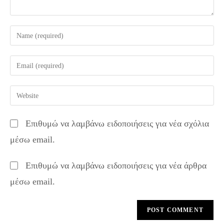
Enter
your
name
Enter
or
your
username
email
Enter
to
address
your
comment
to
website
Επιθυμώ να λαμβάνω ειδοποιήσεις για νέα σχόλια
comment
URL
μέσω email.
(optional)
Επιθυμώ να λαμβάνω ειδοποιήσεις για νέα άρθρα
μέσω email.