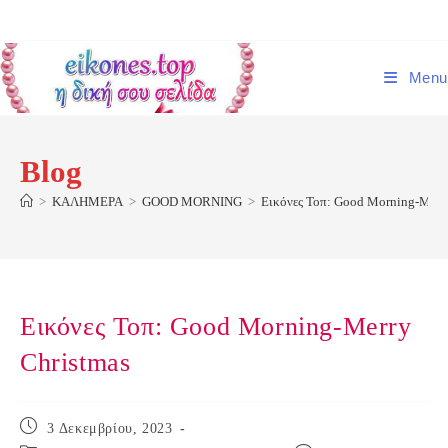
Skip
to
content
Menu
Blog
>
ΚΑΛΗΜΕΡΑ
>
GOOD MORNING
>
Εικόνες Τοπ: Good Morning-Merr
Εικόνες Τοπ: Good Morning-Merry
Christmas
Post
3 Δεκεμβρίου, 2023
published: