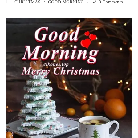
Post
Post
CHRISTMAS
/
GOOD MORNING
0 Comments
category:
comments: