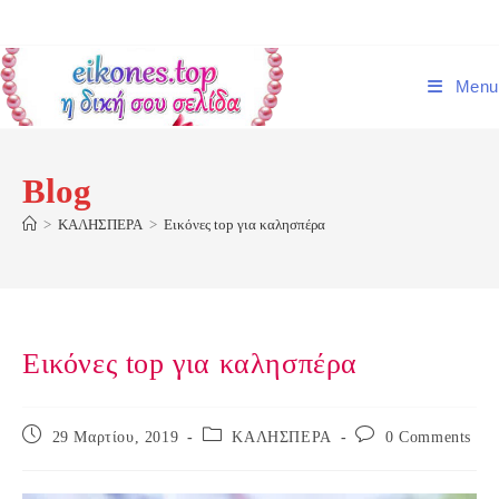
Skip
to
content
Menu
Blog
>
ΚΑΛΗΣΠΕΡΑ
>
Εικόνες top για καλησπέρα
Εικόνες top για καλησπέρα
Post
Post
Post
29 Μαρτίου, 2019
ΚΑΛΗΣΠΕΡΑ
0 Comments
published:
category:
comments: