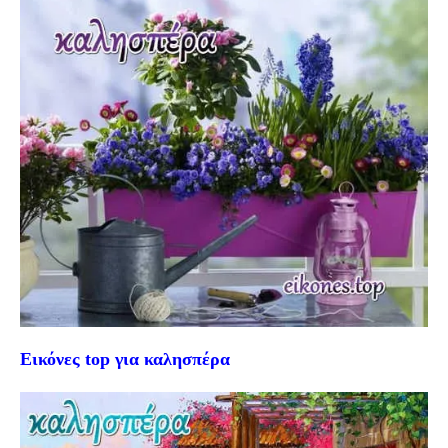
Εικόνες top για καλησπέρα