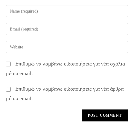
Enter
your
name
Enter
or
your
username
email
Enter
to
address
your
comment
to
website
Επιθυμώ να λαμβάνω ειδοποιήσεις για νέα σχόλια
comment
URL
μέσω email.
(optional)
Επιθυμώ να λαμβάνω ειδοποιήσεις για νέα άρθρα
μέσω email.