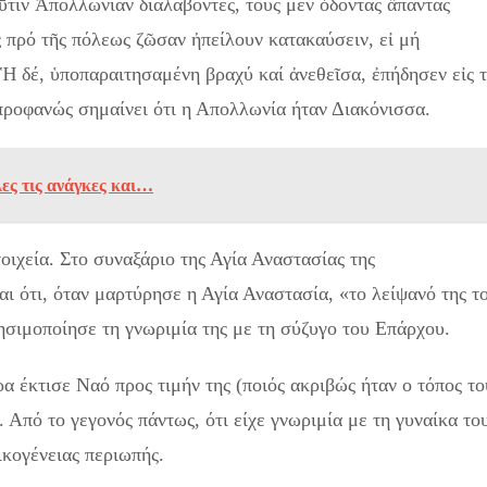
τιν Ἀπολλωνίαν διαλαβόντες, τούς μέν ỏδόντας ἃπαντας
 πρό τῆς πόλεως ζῶσαν ἠπείλουν κατακαύσειν, εἰ μή
 Ἡ δέ, ὑποπαραιτησαμένη βραχύ καί ἀνεθεῖσα, ἐπήδησεν εἰς 
προφανώς σημαίνει ότι η Απολλωνία ήταν Διακόνισσα.
ες τις ανάγκες και…
ιχεία. Στο συναξάριο της Αγία Αναστασίας της
ι ότι, όταν μαρτύρησε η Αγία Αναστασία, «το λείψανό της τ
ησιμοποίησε τη γνωριμία της με τη σύζυγο του Επάρχου.
α έκτισε Ναό προς τιμήν της (ποιός ακριβώς ήταν ο τόπος το
 Από το γεγονός πάντως, ότι είχε γνωριμία με τη γυναίκα το
ικογένειας περιωπής.