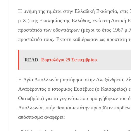
Η μνήμη της τιμάται στην Ελλαδική Εκκλησία, στι
μ.Χ.) της Εκκλησίας της Ελλάδος, ενώ στη Δυτική Ε
προστάτιδα των οδοντιάτρων (μέχρι το έτος 1967 μ.Χ
προστάτιδά τους. Έκτοτε καθιέρωσαν ως προστάτη τ
READ
Εορτολόγιο 29 Σεπτεμβρίου
Η Αγία Απολλωνία μαρτύρησε στην Αλεξάνδρεια, λίγο
Αναφέροντας ο ιστορικός Ευσέβιος (ο Καισαρείας) ε
Οκτωβρίου) για τα γεγονότα που προηγήθηκαν του δ
Απολλωνία, «τήν θαυμασιωτάτην πρεσβῡτιν παρθένο
απόσπασμα αναφέρει: