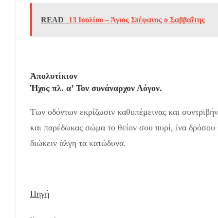
READ
13 Ιουλίου – Άγιος Στέφανος ο Σαββαΐτης
Ἀπολυτίκιον
Ήχος πλ. α’ Τον συνάναρχον Λόγον.
Των οδόντων εκρίζωσιν καθυπέμεινας και συντριβή
και παρέδωκας σώμα το θείον σου πυρί, ίνα δρόσου
διώκειν άλγη τα κατώδυνα.
Πηγή