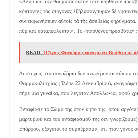
«Ἀλλά καί τήν θαυμασιωτάτην τότε παρθένον πρεσβῡ
κόπτοντες τάς σιαγόνας έξήλασαν,πυράν δέ νήσαντες
συνεκφωνήσειεν αὐτοῖς τά τῆς ἀσεβείας κηρύγματα.
πῡρ καί καταπέφλεκται». Το «παρθένος πρεσβῡτις» 
READ
Ο Άγιος Φανούριος φανερώνει Βοήθεια σε όλ
Δυστυχώς στα συναξάρια δεν αναφέρονται κάποια στο
Φαρμακολυτρίας (βλέπε 22 Δεκεμβρίου), αναγράφετα
πήρε μία γυναίκα, που λεγόταν Απολλωνία, αφού χρ
Ενταφίασε το Σώμα της στον κήπο της, όπου αργότερ
μαρτυρίου και του ενταφιασμού της δεν γνωρίζουμε).
Επάρχου, εξάγεται το συμπέρασμα, ότι ήταν γόνος ο