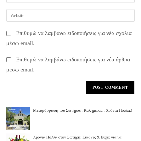
your
username
email
Enter
to
address
your
comment
to
website
Επιθυμώ να λαμβάνω ειδοποιήσεις για νέα σχόλια
comment
URL
μέσω email.
(optional)
Επιθυμώ να λαμβάνω ειδοποιήσεις για νέα άρθρα
μέσω email.
Μεταμόρφωση του Σωτήρος : Καλημέρα… Χρόνια Πολλά.!
Χρόνια Πολλά στον Σωτήρη: Εικόνες & Ευχές για να